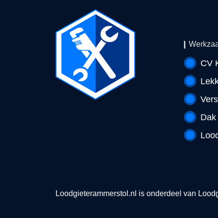
Werkza
CV K
Lek
Vers
Dak
Lood
Loodgieterammerstol.nl is onderdeel van
Loodg