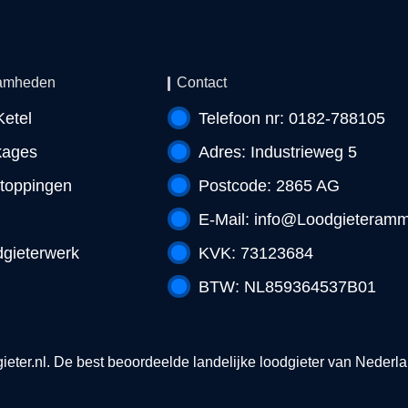
amheden
Contact
etel
Telefoon nr: 0182-788105
kages
Adres: Industrieweg 5
toppingen
Postcode: 2865 AG
E-Mail:
info@Loodgieteramme
gieterwerk
KVK: 73123684
BTW: NL859364537B01
ieter.nl
. De best beoordeelde landelijke loodgieter van Nederland