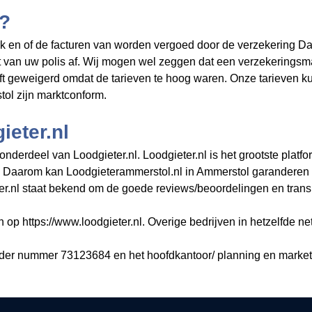
t?
k en of de facturen van
worden vergoed door de verzekering Daa
t van uw polis af. Wij mogen wel zeggen dat een verzekeringsm
ft geweigerd omdat de tarieven te hoog waren. Onze tarieven k
tol zijn marktconform.
eter.nl
derdeel van Loodgieter.nl. Loodgieter.nl is het grootste platfo
. Daarom kan Loodgieterammerstol.nl in Ammerstol garanderen 
r.nl staat bekend om de goede reviews/beoordelingen en transpa
n op https://www.loodgieter.nl. Overige bedrijven in hetzelfde ne
nder nummer 73123684 en het hoofdkantoor/ planning en market