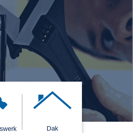
Dak
rswerk